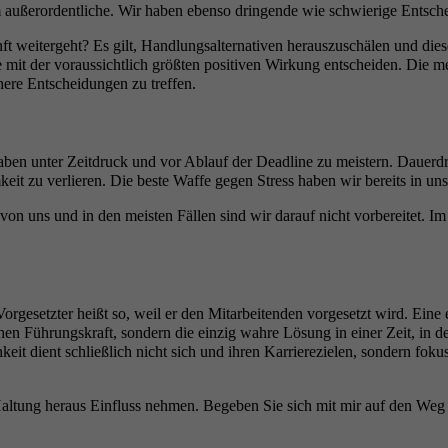
m außerordentliche. Wir haben ebenso dringende wie schwierige Entsch
kunft weitergeht? Es gilt, Handlungsalternativen herauszuschälen und 
 mit der voraussichtlich größten positiven Wirkung entscheiden. Die m
here Entscheidungen zu treffen.
ufgaben unter Zeitdruck und vor Ablauf der Deadline zu meistern. Daue
it zu verlieren. Die beste Waffe gegen Stress haben wir bereits in uns:
 von uns und in den meisten Fällen sind wir darauf nicht vorbereitet.
gesetzter heißt so, weil er den Mitarbeitenden vorgesetzt wird. Eine e
chen Führungskraft, sondern die einzig wahre Lösung in einer Zeit, in
dient schließlich nicht sich und ihren Karrierezielen, sondern fo­kussi
Haltung heraus Einfluss nehmen. Begeben Sie sich mit mir auf den Weg