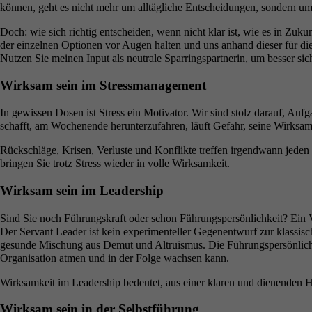
können, geht es nicht mehr um alltägliche Entscheidungen, sondern u
Doch: wie sich richtig entscheiden, wenn nicht klar ist, wie es in Zu
der einzelnen Optionen vor Augen halten und uns anhand dieser für die
Nutzen Sie meinen Input als neutrale Sparringspartnerin, um besser sic
Wirksam sein im Stressmanagement
In gewissen Dosen ist Stress ein Motivator. Wir sind stolz darauf, A
schafft, am Wochenende herunterzufahren, läuft Gefahr, seine Wirksamke
Rückschläge, Krisen, Verluste und Konflikte treffen irgendwann jeden
bringen Sie trotz Stress wieder in volle Wirksamkeit.
Wirksam sein im Leadership
Sind Sie noch Führungskraft oder schon Führungspersönlichkeit? Ein Vor
Der Servant Leader ist kein experimenteller Gegenentwurf zur klassis
gesunde Mischung aus Demut und Altruismus. Die Führungspersönlichkeit 
Organisation atmen und in der Folge wachsen kann.
Wirksamkeit im Leadership bedeutet, aus einer klaren und dienenden 
Wirksam sein in der Selbstführung