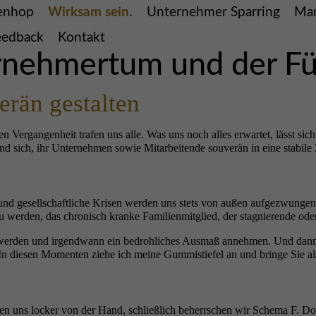
ienhop
Wirksam sein.
Unternehmer Sparring
Man
eedback
Kontakt
rnehmertum und der F
erän gestalten
Vergangenheit trafen uns alle. Was uns noch alles erwartet, lässt sic
nd sich, ihr Unternehmen sowie Mitarbeitende souverän in eine stabile
nd gesellschaftliche Krisen werden uns stets von außen aufgezwungen. 
u werden, das chronisch kranke Familienmitglied, der stagnierende od
r werden und irgendwann ein bedrohliches Ausmaß annehmen. Und dann
In diesen Momenten ziehe ich meine Gummistiefel an und bringe Sie al
en uns locker von der Hand, schließlich beherrschen wir Schema F. Doch